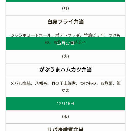
（月）
白身フライ弁当
ジャンボミートボール、ポテトサラダ、竹輪ピリ辛、つけも
の、お惣菜、厚焼玉子
12月17日
（火）
がぶうまハムカツ弁当
メバル塩焼、八幡巻、竹の子土佐煮、つけもの、お惣菜、笹
かま
12月18日
（水）
サバ味噌煮弁当