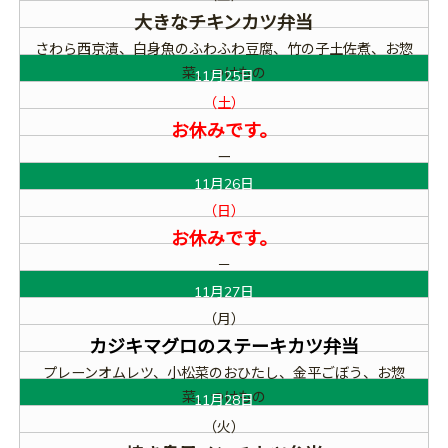
大きなチキンカツ弁当
さわら西京漬、白身魚のふわふわ豆腐、竹の子土佐煮、お惣
菜、つけもの
11月25日
（土）
お休みです。
ー
11月26日
（日）
お休みです。
－
11月27日
（月）
カジキマグロのステーキカツ弁当
プレーンオムレツ、小松菜のおひたし、金平ごぼう、お惣
菜、つけもの
11月28日
（火）