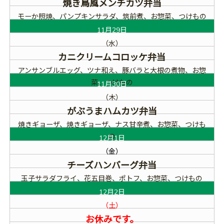
焼き鳥風メンチカツ弁当
モーか照焼、パンプキンサラダ、筑前煮、お惣菜、つけもの
11月29日
（水）
カニクリームコロッケ弁当
アンサンブルエッグ、ツナ和え、豚バラと大根の煮物、お惣
菜、つけもの
11月30日
（木）
がぶうまハムカツ弁当
焼きギョーザ、焼きギョーザ、ナス甘辛煮、お惣菜、つけも
の
12月1日
（金）
チーズハンバーグ弁当
玉子サラダフライ、花五目巻、ポトフ、お惣菜、つけもの
12月2日
（土）
お休みです。