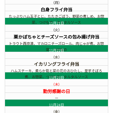
（月）
白身フライ弁当
たっぷりハム玉子とじ、たたきごぼう、野菜の煮しめ、お惣
菜、つけもの、タルタルソース
11月21日
（火）
栗かぼちゃとチーズソースの包み揚げ弁当
トラウト西京漬、マカロニチーズロール、肉じゃが煮、お惣
菜、つけもの
11月22日
（水）
イカリングフライ弁当
ハムステーキ、柔らか筍と菜の花のおひたし、里芋そぼろ
煮、お惣菜、つけもの、タルタルソース
11月23日
（木）
勤労感謝の日
ー
11月24日
（金）