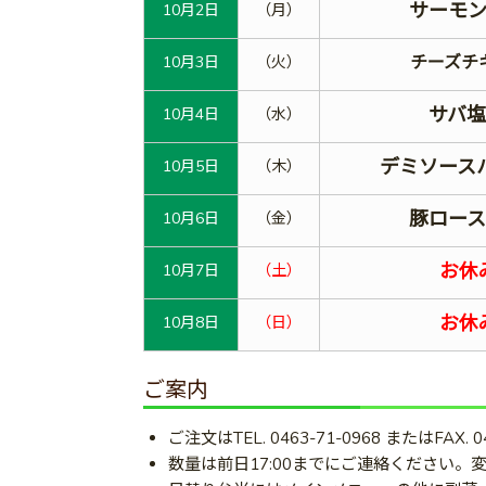
サーモ
10月2日
（月）
チーズチ
10月3日
（火）
サバ
10月4日
（水）
デミソース
10月5日
（木）
豚ロー
10月6日
（金）
お休
10月7日
（土）
お休
10月8日
（日）
ご案内
ご注文はTEL. 0463-71-0968 またはFAX. 
数量は前日17:00までにご連絡ください。