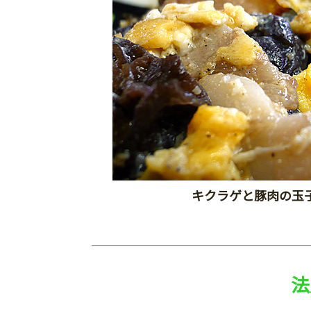
キクラゲと豚肉の玉
法