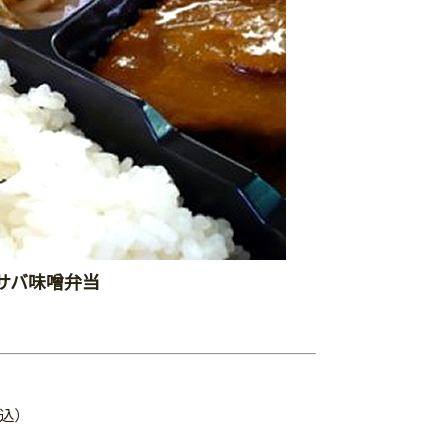
サバ味噌弁当
税込）