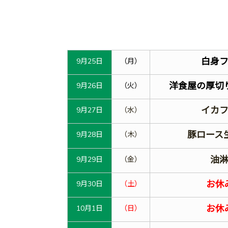
白身
9月25日
（月）
洋食屋の厚切
9月26日
（火）
イカ
9月27日
（水）
豚ロース
9月28日
（木）
油
9月29日
（金）
お休
9月30日
（土）
お休
10月1日
（日）