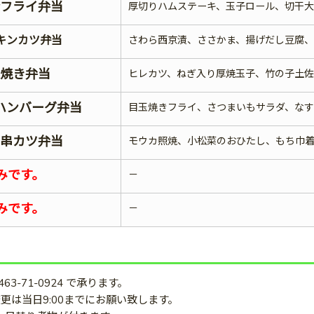
ンフライ弁当
厚切りハムステーキ、玉子ロール、切干
キンカツ弁当
さわら西京漬、ささかま、揚げだし豆腐
塩焼き弁当
ヒレカツ、ねぎ入り厚焼玉子、竹の子土
ハンバーグ弁当
目玉焼きフライ、さつまいもサラダ、なす
ス串カツ弁当
モウカ照焼、小松菜のおひたし、もち巾
みです。
－
みです。
－
0463-71-0924 で承ります。
変更は当日9:00までにお願い致します。