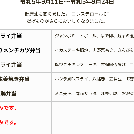
令和5年9月11日～令和5年9月24日
健康油に変えました。”コレステロール０”
揚げものがさらにおいしくなりました。
フライ弁当
ジャンボミートボール、ゆで卵、野菜の
りメンチカツ弁当
イカステーキ照焼、肉野菜巻き、きんぴ
フライ弁当
塩焼きチキンステーキ、竹輪磯辺揚げ、ロ
生姜焼き弁当
ホタテ風味フライ、八幡巻、五目豆、お
淋鶏弁当
ミニ天津、春雨サラダ、麻婆豆腐、お惣
みです。
ー
みです。
－